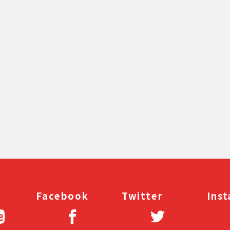
[%navi-pagenation%]
Facebook
Twitter
Ins