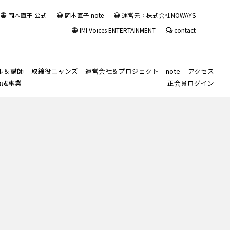
岡本直子 公式
岡本直子 note
運営元：株式会社NOWAYS
IMI Voices ENTERTAINMENT
contact
ル＆講師
取締役ニャンズ
運営会社＆プロジェクト
note
アクセス
助成事業
正会員ログイン
ル入会規約
ル長監修「声の診断書™」
声・話し方」
note
ス
ルカレンダー
習い事・塾代助成事業
その他の講師紹介
「講師業」レベルア
スポットビジターレッスン
IMIボイストレーニング・ボーカルスクール大
出勤予定Twitter
レッスン生のご紹介
入会カウンセリング
スクールロゴと理念
Sing your favorite
ップ
阪校
Japanese song in
ル
ソッド「整声心™トレーニ
ルブログ(旧)
Japan for non-
声基礎コース
IMI VOICE ENTERTAINMENT
現役ボイストレ
Japanese native
ライベートブログ(旧)
ーナー・ボーカ
speakers
™レッスン形式について
践コース
IMIエンタメちゃんねる
ル講師のための
カスタマイズレ
声基礎＋実践
岡本直子公式サイト
レッスン
ッスン
ース
その他の講師業
のためのボイス
トレーニング