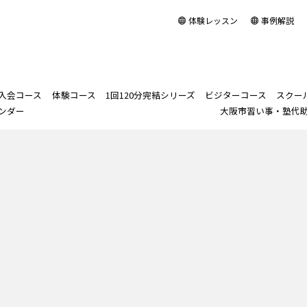
体験レッスン
事例解説
入会コース
体験コース
1回120分完結シリーズ
ビジターコース
スクー
ンダー
大阪市習い事・塾代
ログイン
1回120分完結シリー
スクール＆講師
月謝制正会員入会コース
体験コース
「歌ってみた」歌唱
ビジターコース
取締役ニャンズ
株式会社NOWAYS
スクール長あいさつ
スクー
スクー
「話し
岡本直子
アクセ
スクー
大阪市
ズ
力アップ
とは
改善
BASICクラス
「声の診断書付」60分体験
社長メッセージ
スクール長プロフィー
岡本メ
スクー
レッスン
苦手音域強化コ
ング」
発
ENJOY/THERAPYクラス
会社理念
岡本プ
ース
PAS
実
ORDERクラス
会社案内
1曲集中コース
発
PERFORMANCEクラス
リリース : タグ：ビジター
苦手音域強化＋
コ
1曲集中コー
PROFESSIONALクラス
ス
洋楽発音改善コ
ース