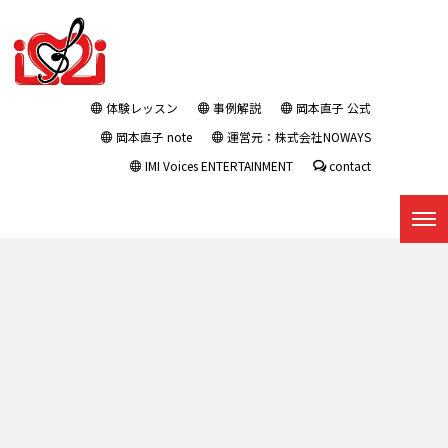
体験レッスン
事例解説
岡本直子 公式
岡本直子 note
運営元：株式会社NOWAYS
IMI Voices ENTERTAINMENT
contact
プレスリリース : タグ：剣道
トップページ
|
プレスリリース
|
template.list