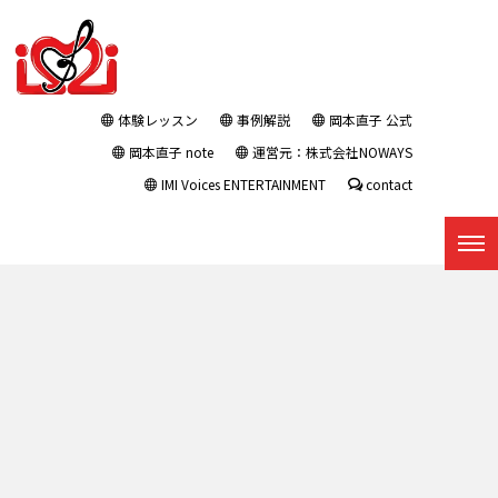
体験レッスン
事例解説
岡本直子 公式
岡本直子 note
運営元：株式会社NOWAYS
IMI Voices ENTERTAINMENT
contact
プレスリリース : タグ：単発レ
ッスン