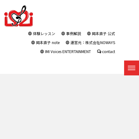
体験レッスン
事例解説
岡本直子 公式
岡本直子 note
運営元：株式会社NOWAYS
IMI Voices ENTERTAINMENT
contact
プレスリリース : タグ：台風8
号