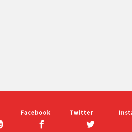
[%navi-pagenation%]
Facebook
Twitter
Ins