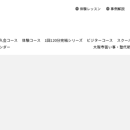
体験レッスン
事例解説
入会コース
体験コース
1回120分完結シリーズ
ビジターコース
スクー
ンダー
大阪市習い事・塾代
ログイン
1回120分完結シリー
スクール＆講師
月謝制正会員入会コース
体験コース
「歌ってみた」歌唱
ビジターコース
取締役ニャンズ
株式会社NOWAYS
スクール長あいさつ
スクー
スクー
「話し
岡本直子
アクセ
スクー
大阪市
ズ
力アップ
とは
改善
BASICクラス
「声の診断書付」60分体験
社長メッセージ
スクール長プロフィー
岡本メ
スクー
レッスン
苦手音域強化コ
ング」
発
ENJOY/THERAPYクラス
会社理念
岡本プ
ース
PAS
実
ORDERクラス
会社案内
1曲集中コース
発
PERFORMANCEクラス
スリリース : タグ：開校1
苦手音域強化＋
コ
1曲集中コー
PROFESSIONALクラス
ス
洋楽発音改善コ
ース