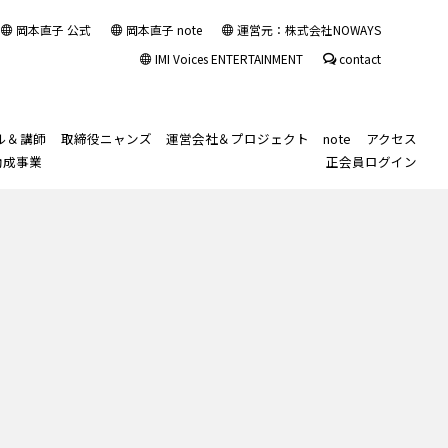
岡本直子 公式
岡本直子 note
運営元：株式会社NOWAYS
IMI Voices ENTERTAINMENT
contact
ル＆講師
取締役ニャンズ
運営会社＆プロジェクト
note
アクセス
助成事業
正会員ログイン
ル入会規約
ル長監修「声の診断書™」
声・話し方」
note
ス
ルカレンダー
習い事・塾代助成事業
その他の講師紹介
「講師業」レベルア
スポットビジターレッスン
IMIボイストレーニング・ボーカルスクール大
出勤予定Twitter
レッスン生のご紹介
入会カウンセリング
スクールロゴと理念
Sing your favorite
ップ
阪校
Japanese song in
ル
ソッド「整声心™トレーニ
ルブログ(旧)
Japan for non-
声基礎コース
IMI VOICE ENTERTAINMENT
現役ボイストレ
Japanese native
ライベートブログ(旧)
ーナー・ボーカ
speakers
™レッスン形式について
践コース
IMIエンタメちゃんねる
ル講師のための
カスタマイズレ
声基礎＋実践
岡本直子公式サイト
5周年
ッスン
ース
その他の講師業
のためのボイス
トレーニング