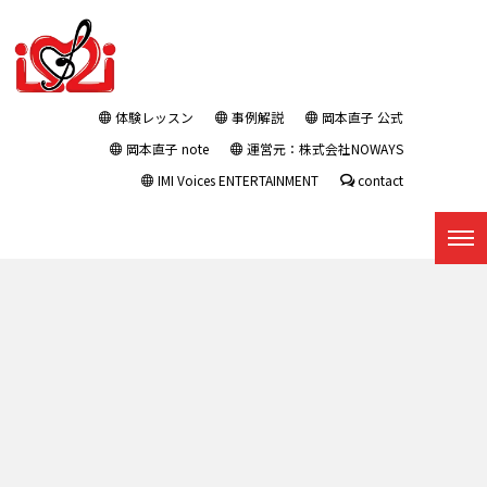
体験レッスン
事例解説
岡本直子 公式
岡本直子 note
運営元：株式会社NOWAYS
IMI Voices ENTERTAINMENT
contact
プレスリリース
トップページ
|
プレスリリース
|
template.detail