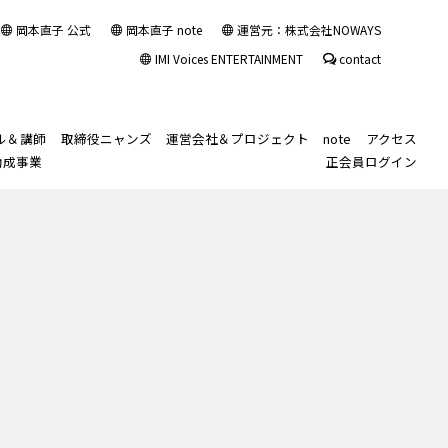
岡本直子 公式
岡本直子 note
運営元：株式会社NOWAYS
IMI Voices ENTERTAINMENT
contact
ル＆講師
取締役ニャンズ
運営会社＆プロジェクト
note
アクセス
助成事業
正会員ログイン
ル入会規約
ル長監修「声の診断書™」
声・話し方」
note
ス
ルカレンダー
習い事・塾代助成事業
その他の講師紹介
「講師業」レベルア
スポットビジターレッスン
IMIボイストレーニング・ボーカルスクール大
出勤予定Twitter
レッスン生のご紹介
入会カウンセリング
スクールロゴと理念
Sing your favorite
ップ
阪校
Japanese song in
ル
ソッド「整声心™トレーニ
ルブログ(旧)
Japan for non-
声基礎コース
IMI VOICE ENTERTAINMENT
現役ボイストレ
Japanese native
ライベートブログ(旧)
ーナー・ボーカ
speakers
™レッスン形式について
践コース
IMIエンタメちゃんねる
ル講師のための
カスタマイズレ
声基礎＋実践
岡本直子公式サイト
ッスン
ース
その他の講師業
のためのボイス
トレーニング