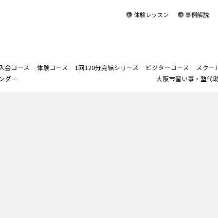
体験レッスン
事例解説
入会コース
体験コース
1回120分完結シリーズ
ビジターコース
スクー
ンダー
大阪市習い事・塾代
ログイン
1回120分完結シリー
スクール＆講師
月謝制正会員入会コース
体験コース
「歌ってみた」歌唱
ビジターコース
取締役ニャンズ
株式会社NOWAYS
スクール長あいさつ
スクー
スクー
「話し
岡本直子
アクセ
スクー
大阪市
ズ
力アップ
とは
改善
BASICクラス
「声の診断書付」60分体験
社長メッセージ
スクール長プロフィー
岡本メ
スクー
レッスン
苦手音域強化コ
ング」
発
ENJOY/THERAPYクラス
会社理念
岡本プ
ース
PAS
実
ORDERクラス
会社案内
1曲集中コース
発
PERFORMANCEクラス
プレスリリース
苦手音域強化＋
コ
1曲集中コー
PROFESSIONALクラス
ス
洋楽発音改善コ
ース