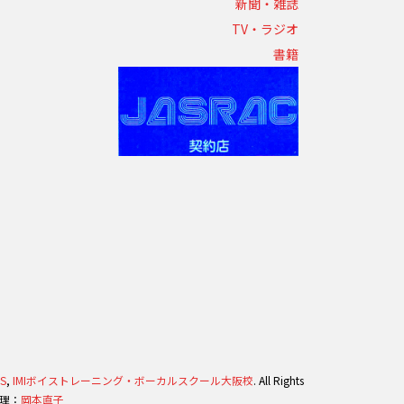
新聞・雑誌
TV・ラジオ
書籍
S
,
IMIボイストレーニング・ボーカルスクール大阪校
. All Rights
管理：
岡本直子