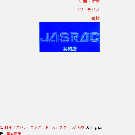
新聞・雑誌
TV・ラジオ
書籍
S
,
IMIボイストレーニング・ボーカルスクール大阪校
. All Rights
管理：
岡本直子