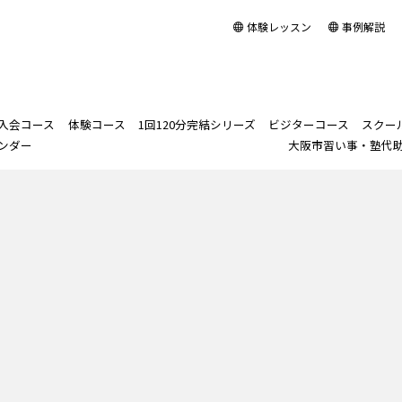
体験レッスン
事例解説
入会コース
体験コース
1回120分完結シリーズ
ビジターコース
スクー
ンダー
大阪市習い事・塾代
ログイン
1回120分完結シリー
スクール＆講師
月謝制正会員入会コース
体験コース
「歌ってみた」歌唱
ビジターコース
取締役ニャンズ
株式会社NOWAYS
スクール長あいさつ
スクー
スクー
「話し
岡本直子
アクセ
スクー
大阪市
ズ
力アップ
とは
改善
BASICクラス
「声の診断書付」60分体験
社長メッセージ
スクール長プロフィー
岡本メ
スクー
レッスン
苦手音域強化コ
ング」
発
ENJOY/THERAPYクラス
会社理念
岡本プ
ース
PAS
実
ORDERクラス
会社案内
1曲集中コース
発
PERFORMANCEクラス
プレスリリース
苦手音域強化＋
コ
1曲集中コー
PROFESSIONALクラス
ス
洋楽発音改善コ
ース