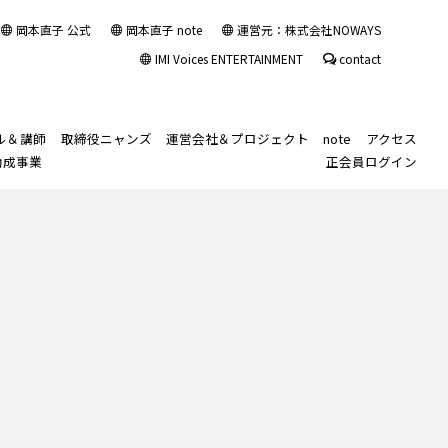
岡本直子 公式
岡本直子 note
運営元：株式会社NOWAYS
IMI Voices ENTERTAINMENT
contact
ル＆講師
取締役ニャンズ
運営会社＆プロジェクト
note
アクセス
助成事業
正会員ログイン
ル入会規約
ル長監修「声の診断書™」
声・話し方」
note
ス
ルカレンダー
習い事・塾代助成事業
その他の講師紹介
「講師業」レベルア
スポットビジターレッスン
IMIボイストレーニング・ボーカルスクール大
出勤予定Twitter
レッスン生のご紹介
入会カウンセリング
スクールロゴと理念
Sing your favorite
ップ
阪校
Japanese song in
ル
ソッド「整声心™トレーニ
ルブログ(旧)
Japan for non-
声基礎コース
IMI VOICE ENTERTAINMENT
現役ボイストレ
Japanese native
ライベートブログ(旧)
ーナー・ボーカ
speakers
™レッスン形式について
践コース
IMIエンタメちゃんねる
ル講師のための
カスタマイズレ
声基礎＋実践
岡本直子公式サイト
ッスン
ース
その他の講師業
のためのボイス
トレーニング