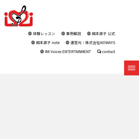
体験レッスン
事例解説
岡本直子 公式
岡本直子 note
運営元：株式会社NOWAYS
IMI Voices ENTERTAINMENT
contact
プレスリリース
トップページ
|
プレスリリース
|
template.detail