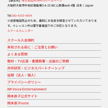
【運営元】
株式会社NOWAYSホームページ
大阪府大阪市中央区南船場3-6-25 IBC心斎橋east 4階 日本 / Japan
Tel.
080-4355-4894
※迷惑電話防止のため、最初にお名前を録音させていただいておりま
す。※レッスン中は留守番電話でのご対応となります。
スクールカレンダー
スクール入会規約
来校される前に：ご注意とお願い
よくある質問
取材・TV出演・書籍執筆・出版のご依頼
共同研究・ビジネスパートナーシップ
協賛（法人・個人）
プライバシーポリシー
IMI Voice Entertainment
岡本直子公式サイト
岡本直子note